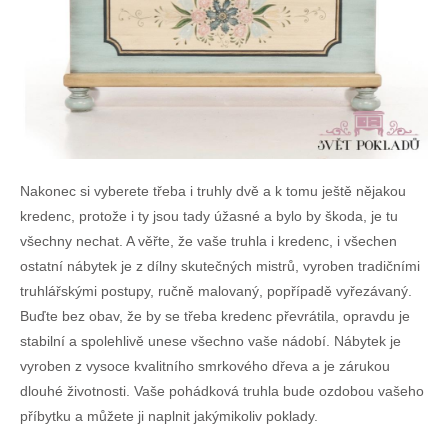
Nakonec si vyberete třeba i truhly dvě a k tomu ještě nějakou
kredenc, protože i ty jsou tady úžasné a bylo by škoda, je tu
všechny nechat. A věřte, že vaše truhla i kredenc, i všechen
ostatní nábytek je z dílny skutečných mistrů, vyroben tradičními
truhlářskými postupy, ručně malovaný, popřípadě vyřezávaný.
Buďte bez obav, že by se třeba kredenc převrátila, opravdu je
stabilní a spolehlivě unese všechno vaše nádobí. Nábytek je
vyroben z vysoce kvalitního smrkového dřeva a je zárukou
dlouhé životnosti. Vaše pohádková truhla bude ozdobou vašeho
příbytku a můžete ji naplnit jakýmikoliv poklady.