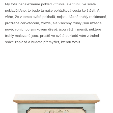
My totiž nenalezneme poklad v truhle, ale truhlu ve světě
pokladů! Ano, to bude ta naše pohádková cesta ke štěstí. A
věřte, že v tomto světě pokladů, nejsou žádné truhly rozlámané,
prožrané červotočem, zrezlé, ale všechny truhly jsou úžasně
nové, vonící po smrkovém dřevě, jsou větší i menší, některé
truhly malované
jsou, prostě ve světě pokladů vám z truhel
srdce zaplesá a budete přemýšlet, kterou zvolit.