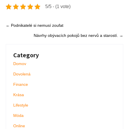
5/5 - (1 vote)
Post
←
Podnikatelé si nemusí zoufat
navigation
Návrhy obývacích pokojů bez nervů a starostí.
→
Category
Domov
Dovolená
Finance
Krása
Lifestyle
Móda
Online