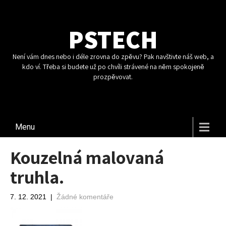
PSTECH
Není vám dnes nebo i déle zrovna do zpěvu? Pak navštivte náš web, a
kdo ví. Třeba si budete už po chvíli strávené na něm spokojeně
prozpěvovat.
Menu
Kouzelná malovaná
truhla.
7. 12. 2021
|
Žádné komentáře