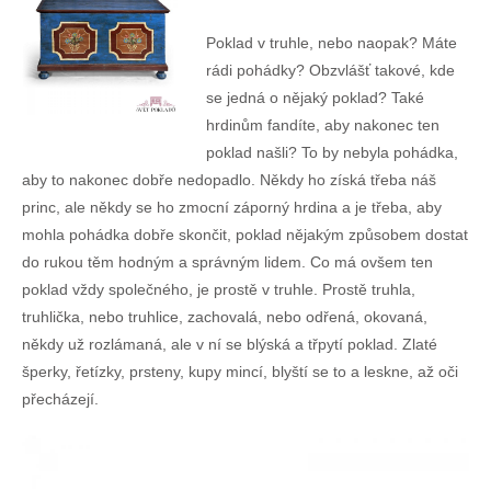
Poklad v truhle, nebo naopak?
Máte
rádi pohádky? Obzvlášť takové, kde
se jedná o nějaký poklad? Také
hrdinům fandíte, aby nakonec ten
poklad našli? To by nebyla pohádka,
aby to nakonec dobře nedopadlo. Někdy ho získá třeba náš
princ, ale někdy se ho zmocní záporný hrdina a je třeba, aby
mohla pohádka dobře skončit, poklad nějakým způsobem dostat
do rukou těm hodným a správným lidem. Co má ovšem ten
poklad vždy společného, je prostě v truhle. Prostě truhla,
truhlička, nebo truhlice, zachovalá, nebo odřená, okovaná,
někdy už rozlámaná, ale v ní se blýská a třpytí poklad. Zlaté
šperky, řetízky, prsteny, kupy mincí, blyští se to a leskne, až oči
přecházejí.