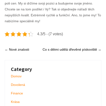
poli cen. My si držíme svoji pozici a budujeme svoje jméno.
Chcete se na tom podílet i Vy? Tak si objednejte nářadí těch
nejvyšších kvalit. Extrémně rychlé a funkční. Ano, to jsme my! To
nabízíme speciálně my!
4.3/5 - (7 votes)
Post
←
Nové znalosti
Co s dětmi udělá dřevěné pískoviště
→
navigation
Category
Domov
Dovolená
Finance
Krása