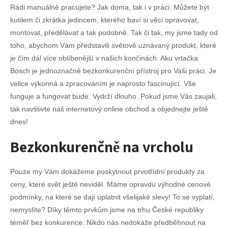
Rádi manuálně pracujete? Jak doma, tak i v práci. Můžete být
kutilem či zkrátka jedincem, kterého baví si věci opravovat,
montovat, předělávat a tak podobně. Tak či tak, my jsme tady od
toho, abychom Vám představili světově uznávaný produkt, které
je čím dál více oblíbenější v našich končinách.
Aku vrtačka
Bosch
je jednoznačně bezkonkurenční přístroj pro Vaši práci. Je
velice výkonná a zpracováním je naprosto fascinující. Vše
funguje a fungovat bude. Vydrží dlouho. Pokud jsme Vás zaujali,
tak navštivte náš internetový online obchod a objednejte ještě
dnes!
Bezkonkurenčně na vrcholu
Pouze my Vám dokážeme poskytnout prvotřídní produkty za
ceny, které svět ještě neviděl. Máme opravdu výhodné cenové
podmínky, na které se dají uplatnit všelijaké slevy! To se vyplatí,
nemyslíte? Díky těmto prvkům jsme na trhu České republiky
téměř bez konkurence. Nikdo nás nedokáže předběhnout na