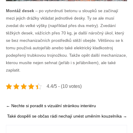
Montáž desek
– po vytvrdnutí betonu u sloupků se začínají
mezi jejich drážky vkládat jednotlivé desky. Ty se ale musí
zvedat do velké výšky (například přes dva metry). Zvedání
těžkých desek, vážících přes 70 kg, je další náročný úkol, který
se bez mechanizačních prostředků stěží obejde. Většinou se k
tomu používá autojeřáb anebo také elektrický kladkostroj
podepřený trubkovou trojnožkou. Takže opět další mechanizace,
kterou musíte nejen sehnat (jeřáb i s jeřábníkem), ale také
zaplatit.
4.4/5 - (10 votes)
Post
←
Nechte si poradit s vizuální stránkou interiéru
navigation
Také dospělí se občas rádi nechají unést uměním kouzelníka
→