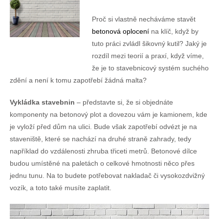
Proč si vlastně necháváme stavět
betonová oplocení
na klíč, když by
tuto práci zvládl šikovný kutil? Jaký je
rozdíl mezi teorií a praxí, když víme,
že je to stavebnicový systém suchého
zdění a není k tomu zapotřebí žádná malta?
Vykládka stavebnin
– představte si, že si objednáte
komponenty na betonový plot a dovezou vám je kamionem, kde
je vyloží před dům na ulici. Bude však zapotřebí odvézt je na
staveniště, které se nachází na druhé straně zahrady, tedy
například do vzdálenosti zhruba třiceti metrů. Betonové dílce
budou umístěné na paletách o celkové hmotnosti něco přes
jednu tunu. Na to budete potřebovat nakladač či vysokozdvižný
vozík, a toto také musíte zaplatit.