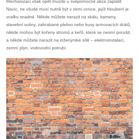
Mechanizaci však opět musíte u svépomocné akce zaplatit.
Navíc, ne všude musí nutně být v zemi ornice, jejíž hloubení je
vcelku snadné. Někde můžete narazit na skálu, kameny,
stavební sutiny, zahrabané pletivo nebo kusy armovacích drátů,
někde mohou být kořeny stromů a keřů, které se nesmí porušit,
a někde můžete narazit na inženýrské sítě – elektroinstalaci,
zemní plyn, vodovodní potrubí.