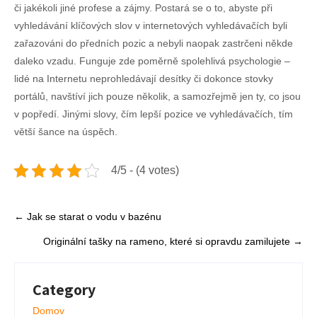
či jakékoli jiné profese a zájmy. Postará se o to, abyste při
vyhledávání klíčových slov v internetových vyhledávačích byli
zařazováni do předních pozic a nebyli naopak zastrčeni někde
daleko vzadu. Funguje zde poměrně spolehlivá psychologie –
lidé na Internetu neprohledávají desítky či dokonce stovky
portálů, navštíví jich pouze několik, a samozřejmě jen ty, co jsou
v popředí. Jinými slovy, čím lepší pozice ve vyhledávačích, tím
větší šance na úspěch.
4/5 - (4 votes)
Post
←
Jak se starat o vodu v bazénu
navigation
Originální tašky na rameno, které si opravdu zamilujete
→
Category
Domov