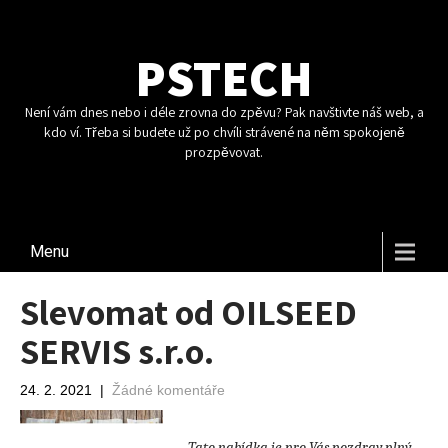
PSTECH
Není vám dnes nebo i déle zrovna do zpěvu? Pak navštivte náš web, a
kdo ví. Třeba si budete už po chvíli strávené na něm spokojeně
prozpěvovat.
Menu
Slevomat od OILSEED
SERVIS s.r.o.
24. 2. 2021
|
Žádné komentáře
Tato nabídka je pro Vás pozdrav plný