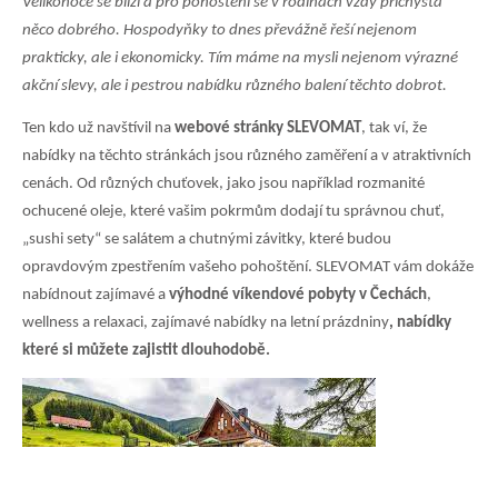
Velikonoce se blíží a pro pohoštění se v rodinách vždy přichystá
něco dobrého. Hospodyňky to dnes převážně řeší nejenom
prakticky, ale i ekonomicky. Tím máme na mysli nejenom výrazné
akční slevy, ale i pestrou nabídku různého balení těchto dobrot.
Ten kdo už navštívil na
webové stránky SLEVOMAT
, tak ví, že
nabídky na těchto stránkách jsou různého zaměření a v atraktivních
cenách. Od různých chuťovek, jako jsou například rozmanité
ochucené oleje, které vašim pokrmům dodají tu správnou chuť,
„sushi sety“ se salátem a chutnými závitky, které budou
opravdovým zpestřením vašeho pohoštění. SLEVOMAT vám dokáže
nabídnout zajímavé a
výhodné víkendové pobyty v Čechách
,
wellness a relaxaci, zajímavé nabídky na letní prázdniny
, nabídky
které si můžete zajistit dlouhodobě.