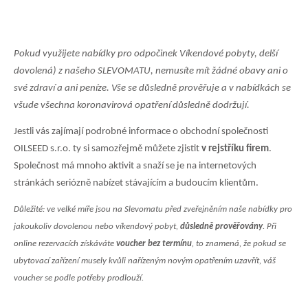
Pokud využijete nabídky pro odpočinek Víkendové pobyty, delší
dovolená) z našeho SLEVOMATU, nemusíte mít žádné obavy ani o
své zdraví a ani peníze. Vše se důsledně prověřuje a v nabídkách se
všude všechna koronavirová opatření důsledně dodržují.
Jestli vás zajímají podrobné informace o obchodní společnosti
OILSEED s.r.o.
ty si samozřejmě můžete zjistit
v rejstříku firem
.
Společnost má mnoho aktivit a snaží se je na internetových
stránkách seriózně nabízet stávajícím a budoucím klientům.
Důležité: ve velké míře jsou na Slevomatu před zveřejněním naše nabídky pro
jakoukoliv dovolenou nebo víkendový pobyt,
důsledně prověřovány
. Při
online rezervacích získáváte
voucher bez termínu
, to znamená, že pokud se
ubytovací zařízení musely kvůli nařízeným novým opatřením uzavřít, váš
voucher se podle potřeby prodlouží.