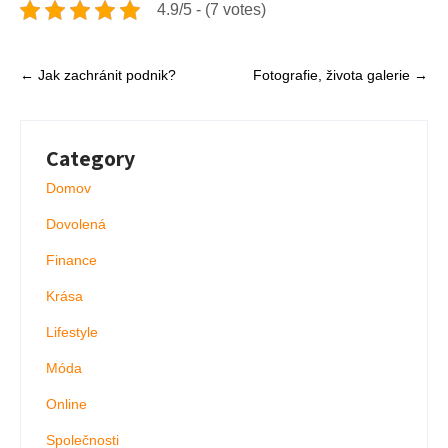
4.9/5 - (7 votes)
Post
←
Jak zachránit podnik?
Fotografie, života galerie
→
navigation
Category
Domov
Dovolená
Finance
Krása
Lifestyle
Móda
Online
Společnosti