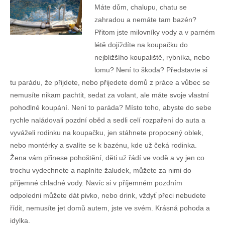
Máte dům, chalupu, chatu se
zahradou a nemáte tam bazén?
Přitom jste milovníky vody a v parném
létě dojíždíte na koupačku do
nejbližšího koupaliště, rybníka, nebo
lomu? Není to škoda? Představte si
tu parádu, že přijdete, nebo přijedete domů z práce a vůbec se
nemusíte nikam pachtit, sedat za volant, ale máte svoje vlastní
pohodlné koupání. Není to paráda? Místo toho, abyste do sebe
rychle naládovali pozdní oběd a sedli celí rozpaření do auta a
vyváželi rodinku na koupačku, jen stáhnete propocený oblek,
nebo montérky a svalíte se k bazénu, kde už čeká rodinka.
Žena vám přinese pohoštění, děti už řádí ve vodě a vy jen co
trochu vydechnete a naplníte žaludek, můžete za nimi do
příjemné chladné vody. Navíc si v příjemném pozdním
odpoledni můžete dát pivko, nebo drink, vždyť přeci nebudete
řídit, nemusíte jet domů autem, jste ve svém. Krásná pohoda a
idylka.