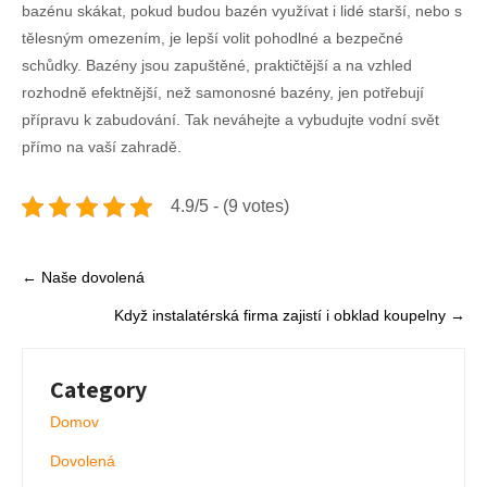
bazénu skákat, pokud budou bazén využívat i lidé starší, nebo s
tělesným omezením, je lepší volit pohodlné a bezpečné
schůdky.
Bazény jsou zapuštěné, praktičtější a na vzhled
rozhodně efektnější, než samonosné bazény, jen potřebují
přípravu k zabudování.
Tak neváhejte a vybudujte vodní svět
přímo na vaší zahradě.
4.9/5 - (9 votes)
Post
←
Naše dovolená
navigation
Když instalatérská firma zajistí i obklad koupelny
→
Category
Domov
Dovolená