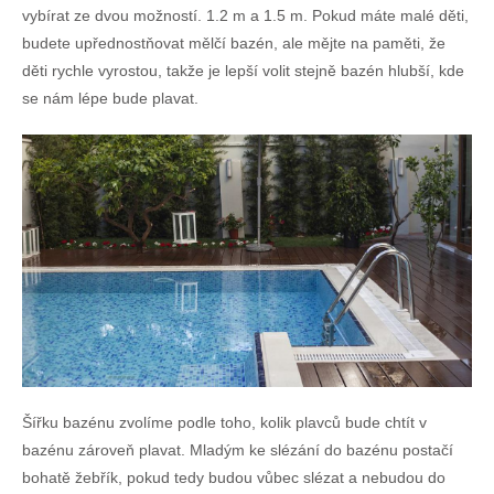
vybírat ze dvou možností. 1.2 m a 1.5 m. Pokud máte malé děti,
budete upřednostňovat mělčí bazén, ale mějte na paměti, že
děti rychle vyrostou, takže je lepší volit stejně bazén hlubší, kde
se nám lépe bude plavat.
Šířku bazénu zvolíme podle toho, kolik plavců bude chtít v
bazénu zároveň plavat. Mladým ke slézání do bazénu postačí
bohatě žebřík, pokud tedy budou vůbec slézat a nebudou do