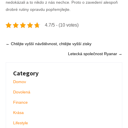
nedokázali a to nikdo z nás nechce. Proto o zavedení alespoň
drobré rutiny opravdu popřemýlejte.
4.7/5 - (10 votes)
Post
←
Chtějte vyšší návštěvnost, chtějte vyšší zisky
navigation
Letecká společnost Ryanar
→
Category
Domov
Dovolená
Finance
Krása
Lifestyle