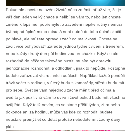
Pokud ale chcete na svém životě něco změnit, ať už víte, že je
váš den jeden velký chaos a nelíbí se vám to, nebo jen chcete
změnu k lepšímu, popřemýlet o zavedení nějaké rutiny nemusí
být nápad úplně mimo mísu. A není nutné do toho úplně skočit
po hlavě, ale můžete opravdu začít od maličkostí. Chcete se
začít více pohybovat? Zařaďte jednou týdně cvičení s trenérem,
nebo každý druhý den půl hodinovou procházku. Když se ale
rozhodně do něčeho takového pustit, musíte být opravdu
jednoznačně rozhodnutí a odhodlaní, jinak to nepůjde. Postupně
budete zařazovat víc rutinních událostí. Například každé pondělí
trávit večer s rodinou, v úterý budu s kamarády, středu budu mít
pro sebe. Svět se vám najednou začne měnit před očima a
uvidíte jak pozitivně vám to ovlivní život pokud bude mít všechno
svůj řád. Když totiž nevím, co se stane příští týden, zítra nebo
dokonce ani za hodinu, může vás kde co rozhodit, budete
neustále přemýšlet co dělat protože nebudete mít žádný daný
plán.