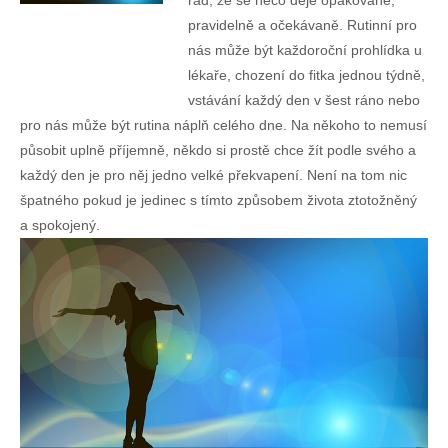
řád, že se něco děje opakovaně,
pravidelně a očekávaně. Rutinní pro
nás může být každoroční prohlídka u
lékaře, chození do fitka jednou týdně,
vstávání každý den v šest ráno nebo
pro nás může být rutina náplň celého dne. Na někoho to nemusí
působit uplně příjemně, někdo si prostě chce žít podle svého a
každý den je pro něj jedno velké překvapení. Není na tom nic
špatného pokud je jedinec s tímto způsobem života ztotožněný
a spokojený.