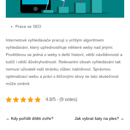
Práce se SEO
Internetové vyhledávače pracují s určitým algoritmem
vyhledávání, který upřednostňuje některé weby nad jinými.
Povětšinou se jedná o weby s delší historií, větší návštěvností a
tudíž i větší důvěryhodností. Relevantní obsah vyhledávání tak
nemusí uživateli vaši stránku vůbec nabídnout. Správnou
optimalizací webu a práci s klíčovými slovy se tato skutečnost
může změnit.
4.8/5 - (9 votes)
Post
←
Kdy pořídit dítěti zvíře?
Jak vybrat šaty na ples?
→
navigation